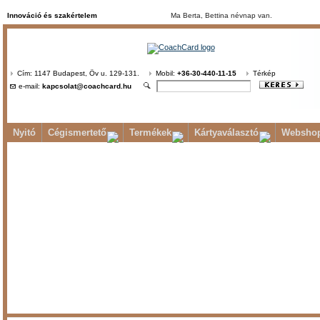
Innováció és szakértelem
Ma Berta, Bettina névnap van.
Cím: 1147 Budapest, Öv u. 129-131.
Mobil:
+36-30-440-11-15
Térkép
e-mail:
kapcsolat@coachcard.hu
Nyitó
Cégismertető
Termékek
Kártyaválasztó
Websho