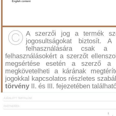
English content
A szerzői jog a termék sz
jogosultságokat biztosít.
felhasználására csak a 
felhasználásokért a szerzőt ellenszol
megsértése esetén a szerző a po
megkövetelheti a kárának megtérí
jogokkal kapcsolatos részletes szabá
törvény
II. és III. fejezetében találhat
AJÁNLOTT TARTALOM:
PARTNEREK:
Ugrás az oldal tetejére
www.c
|