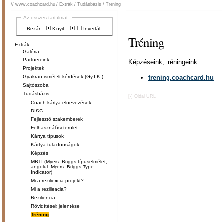
//
www.coachcard.hu
/
Extrák
/
Tudásbázis
/
Tréning
Az összes tartalmat:
Bezár
Kinyit
Invertál
Tréning
Extrák
Galéria
Partnereink
Képzéseink, tréningeink:
Projektek
trening.coachcard.hu
Gyakran ismételt kérdések (Gy.I.K.)
Sajtószoba
Tudásbázis
[-]
Oldal URL
Coach kártya elnevezések
DISC
Fejlesztő szakemberek
Felhasználási terület
Kártya típusok
Kártya tulajdonságok
Képzés
MBTI (Myers–Briggs-típuselmélet,
angolul: Myers–Briggs Type
Indicator)
Mi a reziliencia projekt?
Mi a reziliencia?
Reziliencia
Rövidítések jelentése
Tréning